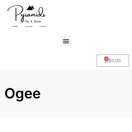
0
$
0.00
Ogee